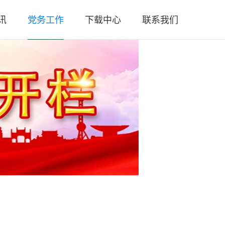
讯
党务工作
下载中心
联系我们
闻
党总支简介
联系方式
策
党团活动
人员招聘
规
工作汇报
微信公众号
务
党章党规
微信视频号
务
时政要闻
闻