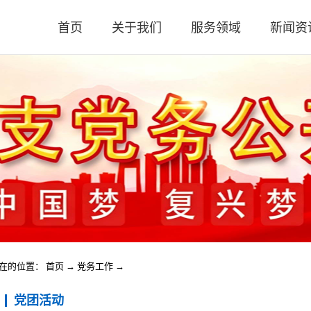
首页
关于我们
服务领域
新闻资
公司简介
审计业务
公司新
公司荣誉
涉税业务
高新政
执业资质
咨询服务
税务法
公司文化
评估业务
会计实
评估实
时政要
在的位置：
首页
→
党务工作
→
党团活动