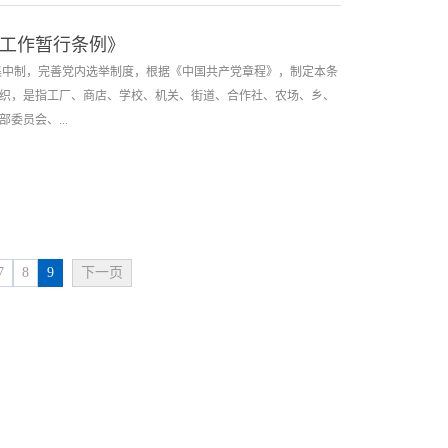
工作暂行条例》
集中制，完善党内选举制度，根据《中国共产党章程》，制定本条
织，是指工厂、商店、学校、机关、街道、合作社、农场、乡、
委员会、...
的纪律检查委员会。 第三条 党的基层组织设立的委员会任期
前进行换届选举，应报上级党组织批准。延长期限一般不超过一
会由党员大会选举产生。党员人数在五百名以上或所辖党组织驻
党员代表大会进行选举。 第五条 正式党员有表决权、选举
7
8
9
下一页
党察...