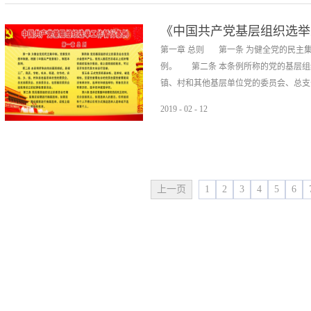
《中国共产党基层组织选举
第一章 总则 第一条 为健全党的民主
例。 第二条 本条例所称的党的基层组
镇、村和其他基层单位党的委员会、总支部
2019
-
02
-
12
支部委员会，包括基层委员会经批准设立
届满应按期进行换届选举。如需延期或提
年。 第四条 党的基层组织设立的委员
地分散的，经上级党组织批准，可以召开
上一页
1
2
3
4
5
6
权、被选举权。受留党察看处分的党员在留