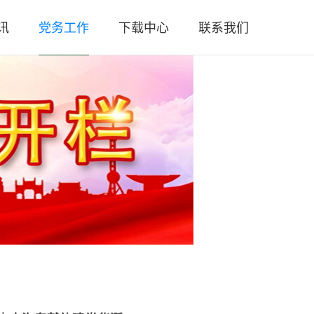
讯
党务工作
下载中心
联系我们
闻
党总支简介
联系方式
策
党团活动
人员招聘
规
工作汇报
微信公众号
务
党章党规
微信视频号
务
时政要闻
闻