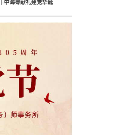
｜中海粤献礼建党华诞