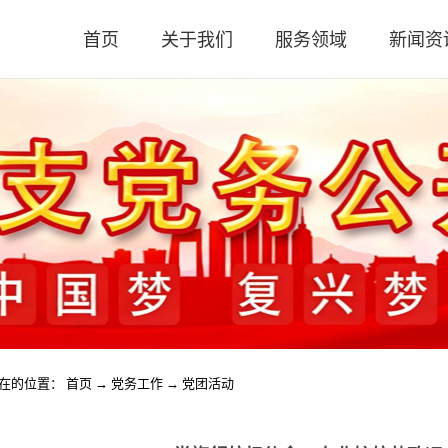
首页
关于我们
服务领域
新闻资
公司简介
审计业务
公司新
公司荣誉
涉税业务
高新政
执业资质
咨询服务
税务法
公司文化
评估业务
会计实
评估实
时政要
在的位置：
首页
→
党务工作
→
党团活动