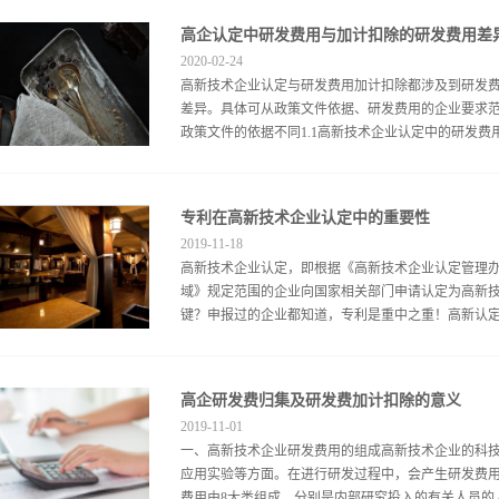
高企认定中研发费用与加计扣除的研发费用差
2020
-
02
-
24
高新技术企业认定与研发费用加计扣除都涉及到研发
差异。具体可从政策文件依据、研发费用的企业要求
政策文件的依据不同1.1高新技术企业认定中的研发费用（
）《高新技术企业认定管理办法》（国科发火〔2016
专利在高新技术企业认定中的重要性
1.2加计扣除中的研发费用（列举如下）：（1）财政
2019
-
11
-
18
除比例的通知（财税〔2018〕99号）；（2）国家
高新技术企业认定，即根据《高新技术企业认定管理
公告（国家税务总局公告2017年第40号）；（3）
域》规定范围的企业向国家相关部门申请认定为高新
关问题的公告（国家税务总局公告2015年第97号）
键？申报过的企业都知道，专利是重中之重！高新认定从“
除政策 高新技术企业认定政策适用行业不适用税前加
发和零售业4.房地产业5.租赁和商务服务业6.娱乐业
持的高新技术领域》高新技术企业申报认定八大领域
括“知识产权”和“科技成果转化能力”）、“研究开发组织
材料五、高技术服务六、新能源与节能七、资源与环境八
高企研发费归集及研发费加计扣除的意义
行评价。综合得分达到70分以上（不含70分）为符合
2019
-
11
-
01
企业申报中的重要地位。“专利”在高新技术企业申报
一、高新技术企业研发费用的组成高新技术企业的科
申报条件都比较符合项目的申报及认定的要求，但是
应用实验等方面。在进行研发过程中，会产生研发费
不重视专利申请；二来为了申请专利而申请专利，只
费用由8大类组成，分别是内部研究投入的有关人员的人