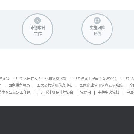
位、平台搭建、师资培育、学术研究、课
加强党的建设提供学术支撑。《 人民日报 》（ 
计划审计
实施风险
工作
评估
建设部
中华人民共和国工业和信息化部
中国建设工程造价管理协会
中华人
局
国家税务总局
国家公共信用信息中心
国家企业信用信息公示系统
全
技术企业认定工作网
广州市注册会计师协会
党建网
中共中央党校
中国