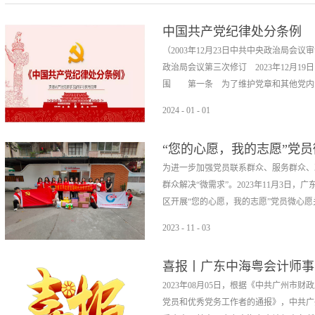
​中国共产党纪律处分条例
（2003年12月23日中共中央政治局会议审
政治局会议第三次修订 2023年12月
围 第一条 为了维护党章和其他党内法
2024
-
01
-
01
，保障党员民主权利，教育党员遵纪守法
“您的心愿，我的志愿”党
和国家法律法规的贯彻执行，根据《中
为进一步加强党员联系群众、服务群众、
持以马克思列宁主义、毛泽东思想、邓小
群众解决“微需求”。2023年11月3
特色社会主义思想为指导，坚持和加强党
区开展“您的心愿，我的志愿”党员微心愿关
地位，坚决维护以习近平同志为核心的党
贯彻全面从严治党战略方针，落实新时代
2023
-
11
-
03
系，全面加强党的纪律建设，为以中国式
一份特别的温暖。活动前期，中海粤党总
障。 第三条 党章是最根本的党内法规
喜报丨广东中海粤会计师事
户、贫困家庭、孤寡老人、残疾人、留守
2023年08月05日，根据《中共广州市财
的家庭情况，征集“微心愿”确保每一个心
党员和优秀党务工作者的通报》，中共广
形成“心愿清单”。“冬天来了，我想要一