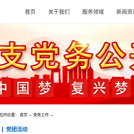
首页
关于我们
服务领域
新闻资
公司简介
审计业务
公司新
公司荣誉
涉税业务
高新政
执业资质
咨询服务
税务法
公司文化
评估业务
会计实
评估实
时政要
在的位置：
首页
→
党务工作
→
党团活动