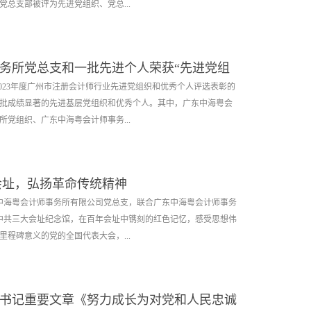
总支部被评为先进党组织、党总...
愿，虽然不能让他们的生活有一个质的改变，但是也解决了他们目
望，给他们的生活带来帮助。活动过程中，我们采取“党员+社工”
家庭成员亲切交谈，询问了他们的身体状况、生活情况等，并为
粤会计师事务所党总支坚持融入中心抓党建、抓好党建促发展，
北社区的一位老党员同志主动拉着党员同志和社...
务所党总支和一批先进个人荣获“先进党组
党员立足岗位，创新奉献，积极争创一流，深入推进党的群众路
22-2023年度广州市注册会计师行业先进党组织和优秀个人评选表彰的
创造了良好的外部条件，提供了坚强的思想政治保障，党总支集
批成绩显著的先进基层党组织和优秀个人。其中，广东中海粤会
机关委员会上级党组织认可。同时，此项殊荣离不开全体党群干
党组织、广东中海粤会计师事务...
为优先党务工作者的党总支书记表示，为坚持党建引领，做强红
谨慎的态度，在公司科学发展的道路上，团结全体党员，携手并
实党的方针政策，解放思想，开拓创新，精诚团结，勤奋工作，
行业支持党建工作（党外）合伙人（股东）、广东中海粤会计师
的先锋模范作用，为推进企业又好又快发展，再创佳绩、再立...
会址，弘扬革命传统精神
产党员、广东中海粤会计师事务所党总支组织委员邝海媚被评为
东中海粤会计师事务所有限公司党总支，联合广东中海粤会计师事务
务所党总支坚持党的领导，紧跟党的步伐，接力奋斗迈入新时代。
参观中共三大会址纪念馆，在百年会址中镌刻的红色记忆，感受思想伟
的责任心和不变的初心得到了广州市注册会计师协会上级党组织
程碑意义的党的全国代表大会，...
部们、党员同志们共同努力。评选出的优秀个人表示，将不忘初
激励其他党员向先锋模范学习。广东中海粤会计师事务所党总支
展得更好，勤奋进取、继续前行，为公司及行业的发展贡献智慧
的新局面。中共三大会址纪念馆集宣传教育、展览展示、文物收
书记重要文章《努力成长为对党和人民忠诚
是全国红色文化传承高地、广东新时代红色文化前沿地。 历史的