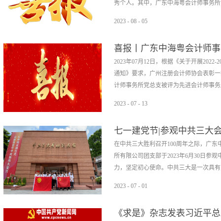
秀个人。其中，广东中海粤会计师事务所党
了，需要一个电饭煲”这一个个小小的心
前最迫切的困难，让他们感受到温暖和希
2023
-
08
-
05
的形式开展上门探访，党员同志们与困难
支书记被评为优秀党务工作者。广东中海
他们送上“心愿”物资。探访过程中，五羊
喜报丨广东中海粤会计师事
紧紧围绕公司中心工作，组织和带领全体
织”、“优秀个人”称号
2023年07月12日，根据《关于开展20
线教育实践活动，为公司的科学和谐发展
通知》要求，广州注册会计师协会表彰一
体的坚持与努力得到了中共广州市财政局
计师事务所党总支被评为先进会计师事务所
部们、党员同志们的共同努力。此次被评
色引擎，我们将继续保持虚怀若谷、谦虚
2023
-
07
-
13
肩，同心同德，务本求实，进一步贯彻落
所总经理陈学明被评为广州市注册会计师
充分发挥好党总支的战斗堡垒作用和党员
七一建党节|参观中共三大
事务所党总支副书记张仕敏被评为优秀共
在中共三大胜利召开100周年之际，广
优秀党务工作者。 广东中海粤会计师事
所有限公司团支部于2023年6月30日
党务工作者悉心和认真的工作状态、高度
力，坚定初心使命。中共三大是一次具有里
认可。同时，此项殊荣离不开全体党群干
心、奋楫笃行，发挥个人先锋模范作用，
2023
-
07
-
01
将会继续把党务工作做好，把党群活动开
开启了统一战线的先河，开创了中国革命
与才华！
《求是》杂志发表习近平总
藏、学术研究、国际交流等功能于一体，