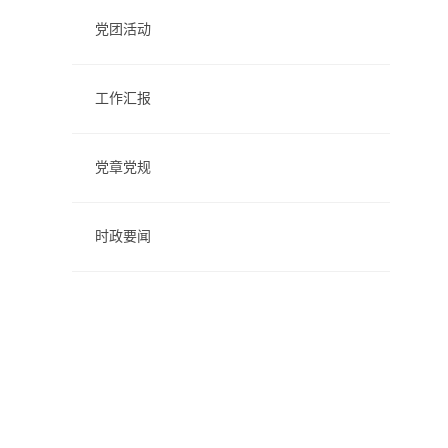
党团活动
工作汇报
党章党规
时政要闻