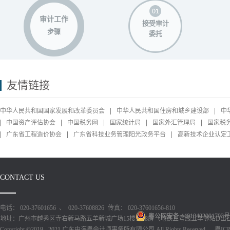
审计工作
接受审计
步骤
委托
友情链接
中华人民共和国国家发展和改革委员会
中华人民共和国住房和城乡建设部
中
中国资产评估协会
中国税务网
国家统计局
国家外汇管理局
国家税
广东省工程造价协会
广东省科技业务管理阳光政务平台
高新技术企业认定
CONTACT US
电话： 020-37601656 、 020-37608826
传真： 020-37601656-810
粤公网安备 44010402001793号
地址：广州市越秀区寺右新马路五羊新城广场15楼1518房（地铁五号线五羊邨站D出
Copyright ©2019 - 2021 广东中海粤会计师事务所有限公司 All Rights Reserved
粤ICP备