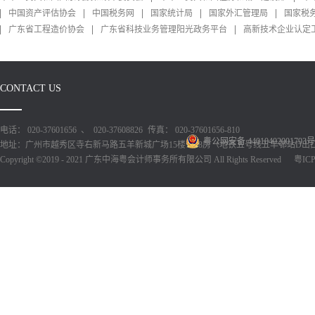
中国资产评估协会
中国税务网
国家统计局
国家外汇管理局
国家税
广东省工程造价协会
广东省科技业务管理阳光政务平台
高新技术企业认定
CONTACT US
电话： 020-37601656 、 020-37608826
传真： 020-37601656-810
粤公网安备 44010402001793号
地址：广州市越秀区寺右新马路五羊新城广场15楼1518房（地铁五号线五羊邨站D出
Copyright ©2019 - 2021 广东中海粤会计师事务所有限公司 All Rights Reserved
粤ICP备