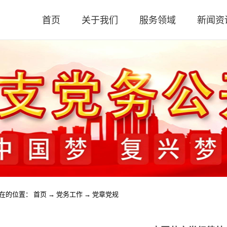
首页
关于我们
服务领域
新闻资
公司简介
审计业务
公司新
公司荣誉
涉税业务
高新政
执业资质
咨询服务
税务法
公司文化
评估业务
会计实
评估实
时政要
在的位置：
首页
→
党务工作
→
党章党规