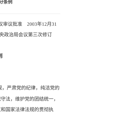
分条例
审议批准 2003年12月31
共中央政治局会议第三次修订
则
规，严肃党的纪律，纯洁党的
纪守法，维护党的团结统一，
议和国家法律法规的贯彻执