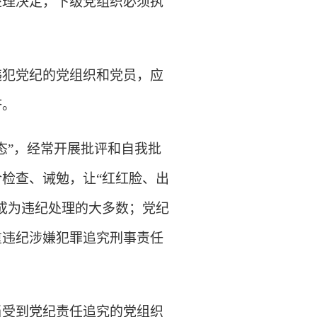
处理决定，下级党组织必须执
犯党纪的党组织和党员，应
济。
”，经常开展批评和自我批
检查、诫勉，让“红红脸、出
成为违纪处理的大多数；党纪
重违纪涉嫌犯罪追究刑事责任
受到党纪责任追究的党组织