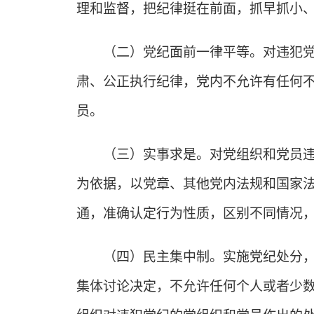
理和监督，把纪律挺在前面，抓早抓小
（二）党纪面前一律平等。对违犯党
肃、公正执行纪律，党内不允许有任何
员。
（三）实事求是。对党组织和党员违
为依据，以党章、其他党内法规和国家
通，准确认定行为性质，区别不同情况
（四）民主集中制。实施党纪处分，
集体讨论决定，不允许任何个人或者少