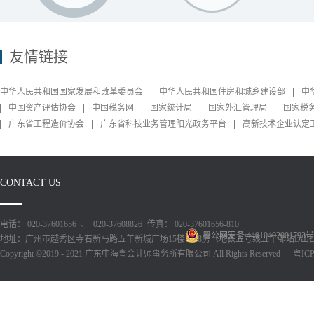
友情链接
中华人民共和国国家发展和改革委员会
中华人民共和国住房和城乡建设部
中
中国资产评估协会
中国税务网
国家统计局
国家外汇管理局
国家税
广东省工程造价协会
广东省科技业务管理阳光政务平台
高新技术企业认定
CONTACT US
电话： 020-37601656 、 020-37608826
传真： 020-37601656-810
粤公网安备 44010402001793号
地址：广州市越秀区寺右新马路五羊新城广场15楼1518房（地铁五号线五羊邨站D出
Copyright ©2019 - 2021 广东中海粤会计师事务所有限公司 All Rights Reserved
粤ICP备