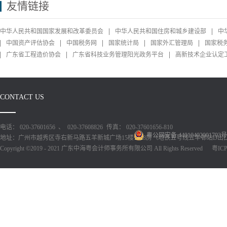
友情链接
中华人民共和国国家发展和改革委员会
中华人民共和国住房和城乡建设部
中
中国资产评估协会
中国税务网
国家统计局
国家外汇管理局
国家税
广东省工程造价协会
广东省科技业务管理阳光政务平台
高新技术企业认定
CONTACT US
电话： 020-37601656 、 020-37608826
传真： 020-37601656-810
粤公网安备 44010402001793号
地址：广州市越秀区寺右新马路五羊新城广场15楼1518房（地铁五号线五羊邨站D出
Copyright ©2019 - 2021 广东中海粤会计师事务所有限公司 All Rights Reserved
粤ICP备