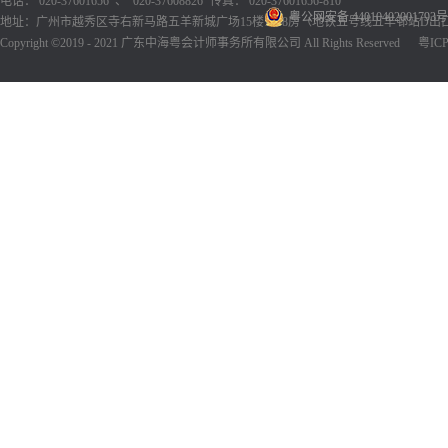
电话： 020-37601656 、 020-37608826
传真： 020-37601656-810
粤公网安备 44010402001793号
地址：广州市越秀区寺右新马路五羊新城广场15楼1518房（地铁五号线五羊邨站D出
Copyright ©2019 - 2021 广东中海粤会计师事务所有限公司 All Rights Reserved
粤ICP备