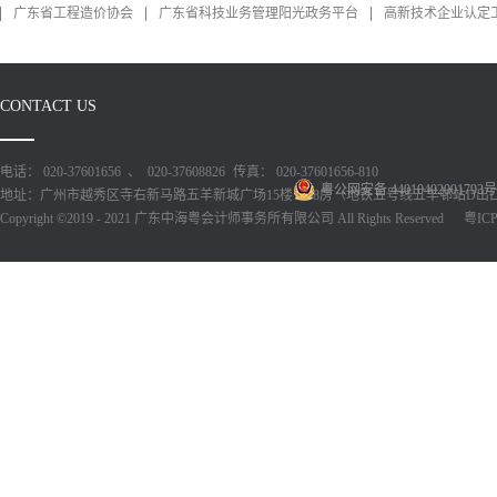
广东省工程造价协会
广东省科技业务管理阳光政务平台
高新技术企业认定
CONTACT US
电话： 020-37601656 、 020-37608826
传真： 020-37601656-810
粤公网安备 44010402001793号
地址：广州市越秀区寺右新马路五羊新城广场15楼1518房（地铁五号线五羊邨站D出
Copyright ©2019 - 2021 广东中海粤会计师事务所有限公司 All Rights Reserved
粤ICP备