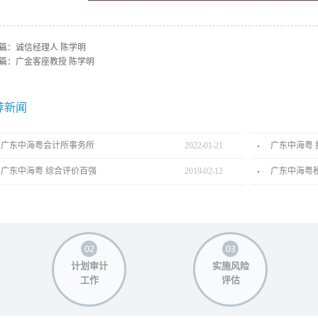
篇：
诚信经理人 陈学明
篇：
广金客座教授 陈学明
荐新闻
广东中海粤会计所事务所
2022
-
01
-
21
广东中海粤 
广东中海粤 综合评价百强
2019
-
02
-
12
广东中海粤
计划审计
实施风险
工作
评估