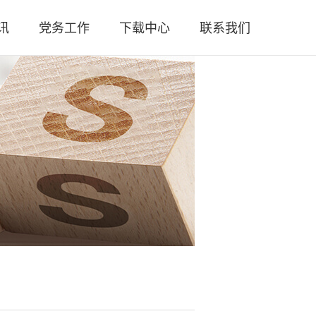
讯
党务工作
下载中心
联系我们
闻
党总支简介
联系方式
策
党团活动
人员招聘
规
工作汇报
微信公众号
务
党章党规
微信视频号
务
时政要闻
闻