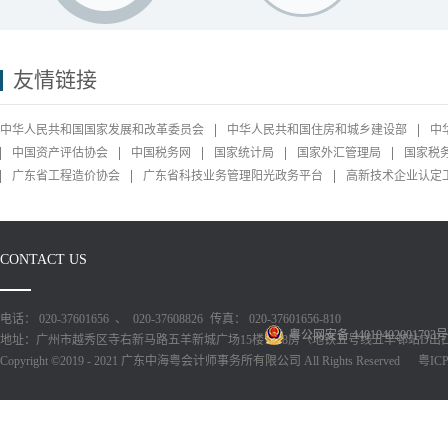
友情链接
中华人民共和国国家发展和改革委员会
中华人民共和国住房和城乡建设部
中
中国资产评估协会
中国税务网
国家统计局
国家外汇管理局
国家税
广东省工程造价协会
广东省科技业务管理阳光政务平台
高新技术企业认定
CONTACT US
电话： 020-37601656 、 020-37608826
传真： 020-37601656-810
粤公网安备 44010402001793号
地址：广州市越秀区寺右新马路五羊新城广场15楼1518房（地铁五号线五羊邨站D出
Copyright ©2019 - 2021 广东中海粤会计师事务所有限公司 All Rights Reserved
粤ICP备