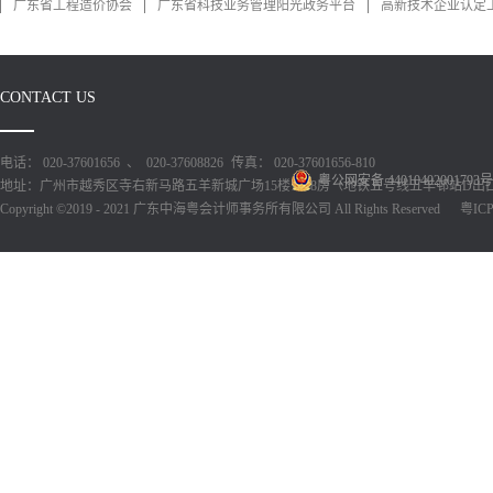
广东省工程造价协会
广东省科技业务管理阳光政务平台
高新技术企业认定
CONTACT US
电话： 020-37601656 、 020-37608826
传真： 020-37601656-810
粤公网安备 44010402001793号
地址：广州市越秀区寺右新马路五羊新城广场15楼1518房（地铁五号线五羊邨站D出
Copyright ©2019 - 2021 广东中海粤会计师事务所有限公司 All Rights Reserved
粤ICP备