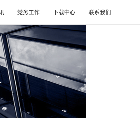
讯
党务工作
下载中心
联系我们
闻
党总支简介
联系方式
策
党团活动
人员招聘
规
工作汇报
微信公众号
务
党章党规
微信视频号
务
时政要闻
闻