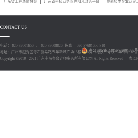
广东省工程造价协会
广东省科技业务管理阳光政务平台
高新技术企业认定
CONTACT US
电话： 020-37601656 、 020-37608826
传真： 020-37601656-810
粤公网安备 44010402001793号
地址：广州市越秀区寺右新马路五羊新城广场15楼1518房（地铁五号线五羊邨站D出
Copyright ©2019 - 2021 广东中海粤会计师事务所有限公司 All Rights Reserved
粤ICP备