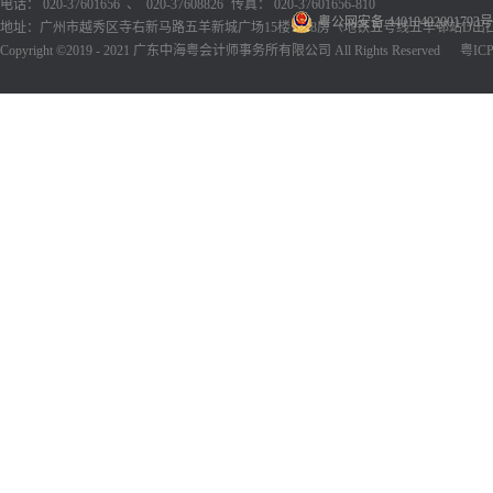
电话： 020-37601656 、 020-37608826
传真： 020-37601656-810
粤公网安备 44010402001793号
地址：广州市越秀区寺右新马路五羊新城广场15楼1518房（地铁五号线五羊邨站D出
Copyright ©2019 - 2021 广东中海粤会计师事务所有限公司 All Rights Reserved
粤ICP备