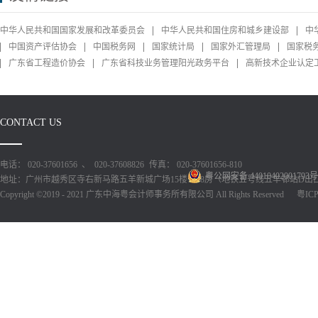
中华人民共和国国家发展和改革委员会
中华人民共和国住房和城乡建设部
中
中国资产评估协会
中国税务网
国家统计局
国家外汇管理局
国家税
广东省工程造价协会
广东省科技业务管理阳光政务平台
高新技术企业认定
CONTACT US
电话： 020-37601656 、 020-37608826
传真： 020-37601656-810
粤公网安备 44010402001793号
地址：广州市越秀区寺右新马路五羊新城广场15楼1518房（地铁五号线五羊邨站D出
Copyright ©2019 - 2021 广东中海粤会计师事务所有限公司 All Rights Reserved
粤ICP备