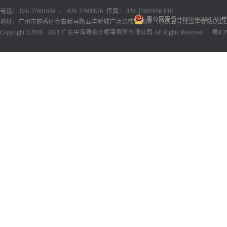
电话： 020-37601656 、 020-37608826
传真： 020-37601656-810
粤公网安备 44010402001793号
地址：广州市越秀区寺右新马路五羊新城广场15楼1518房（地铁五号线五羊邨站D出
Copyright ©2019 - 2021 广东中海粤会计师事务所有限公司 All Rights Reserved
粤ICP备