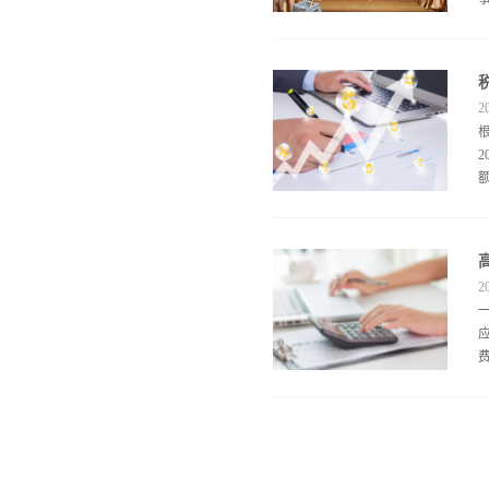
2
创
2