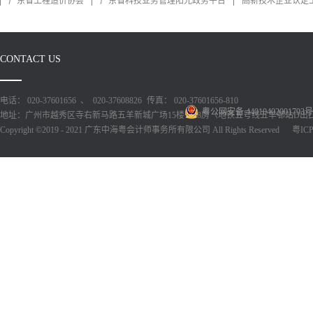
广东省工程造价协会
广东省科技业务管理阳光政务平台
高新技术企业认定
CONTACT US
电话： 020-37601656 、 020-37608826
传真： 020-37601656-810
粤公网安备 44010402001793号
地址：广州市越秀区寺右新马路五羊新城广场15楼1518房（地铁五号线五羊邨站D出
Copyright ©2019 - 2021 广东中海粤会计师事务所有限公司 All Rights Reserved
粤ICP备