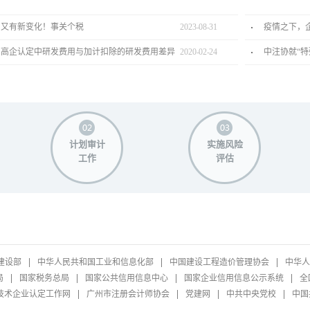
又有新变化！事关个税
2023
-
08
-
31
高企认定中研发费用与加计扣除的研发费用差异
2020
-
02
-
24
中注协就“特
计划审计
实施风险
工作
评估
建设部
中华人民共和国工业和信息化部
中国建设工程造价管理协会
中华人
局
国家税务总局
国家公共信用信息中心
国家企业信用信息公示系统
全
技术企业认定工作网
广州市注册会计师协会
党建网
中共中央党校
中国