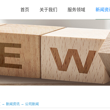
首页
关于我们
服务领域
新闻资
公司简介
审计业务
公司新
公司荣誉
涉税业务
高新政
执业资质
咨询服务
税务法
公司文化
评估业务
会计实
评估实
时政要
页
→
新闻资讯
→
公司新闻