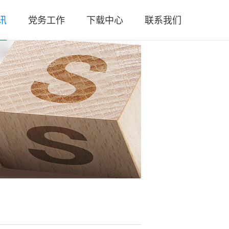
讯
党务工作
下载中心
联系我们
闻
党总支简介
联系方式
策
党团活动
人员招聘
规
工作汇报
微信公众号
务
党章党规
微信视频号
务
时政要闻
闻