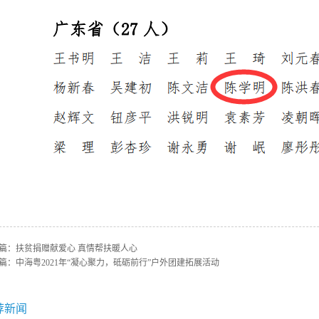
篇：
扶贫捐赠献爱心 真情帮扶暖人心
篇：
中海粤2021年“凝心聚力，砥砺前行”户外团建拓展活动
荐新闻