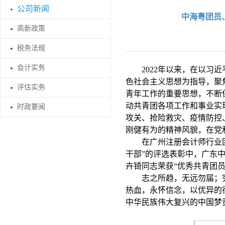
公司新闻
中海粤团员
高新政策
税务法规
会计实务
2022
年以来，在以习近
色社会主义思想为指导，聚
评估实务
青年工作的重要思想，不断
动共青团各项工作和事业实
时政要闻
攻关、抢险救灾、疫情防控
刚健有为的精神风貌，在党
在广州注册会计师行业团
干部”的评选表彰中，广东
卉锜同志荣获“优秀共青团
志之所趋，无远勿届；
热血，永怀信念，以优异的
中华民族伟大复兴的中国梦