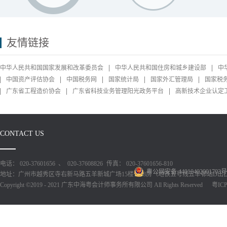
友情链接
中华人民共和国国家发展和改革委员会
中华人民共和国住房和城乡建设部
中
中国资产评估协会
中国税务网
国家统计局
国家外汇管理局
国家税
广东省工程造价协会
广东省科技业务管理阳光政务平台
高新技术企业认定
CONTACT US
电话： 020-37601656 、 020-37608826
传真： 020-37601656-810
粤公网安备 44010402001793号
地址：广州市越秀区寺右新马路五羊新城广场15楼1518房（地铁五号线五羊邨站D出
Copyright ©2019 - 2021 广东中海粤会计师事务所有限公司 All Rights Reserved
粤ICP备