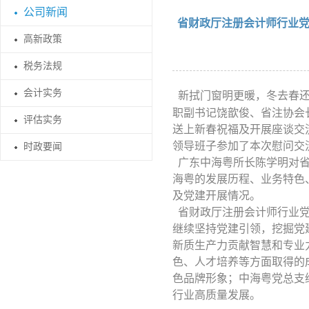
公司新闻
省财政厅注册会计师行业
高新政策
税务法规
会计实务
新拭门窗明更暖，冬去春
职副书记饶歆俊、省注协会
评估实务
送上新春祝福及开展座谈交
领导班子参加了本次慰问交
时政要闻
广东中海粤所长陈学明
对
海粤的发展历程、业务特色
及党建开展情况。
省财政厅注册会计师行业
继续坚持党建引领，挖掘党
新质生产力贡献智慧和专业
色、人才培养等方面取得的
色品牌形象；中海粤党总支
行业高质量发展。