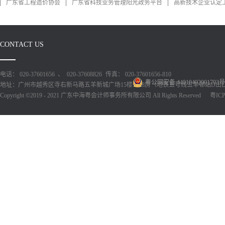
广东省工程造价协会
广东省科技业务管理阳光政务平台
高新技术企业认定
CONTACT US
电话： 020-37601656 、 020-37608826
传真： 020-37601656-810
粤公网安备 44010402001793号
地址：广州市越秀区寺右新马路五羊新城广场15楼1518房（地铁五号线五羊邨站D出
Copyright ©2019 - 2021 广东中海粤会计师事务所有限公司 All Rights Reserved
粤ICP备