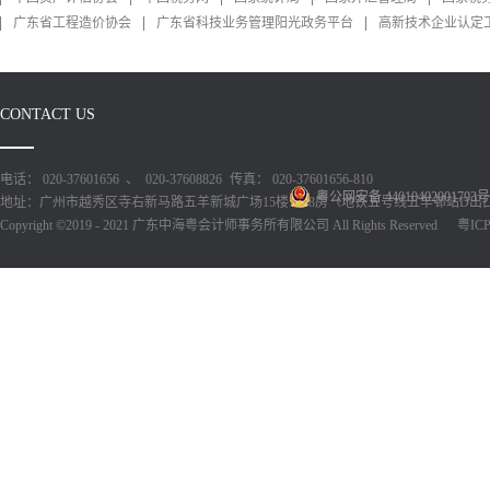
广东省工程造价协会
广东省科技业务管理阳光政务平台
高新技术企业认定
CONTACT US
电话： 020-37601656 、 020-37608826
传真： 020-37601656-810
粤公网安备 44010402001793号
地址：广州市越秀区寺右新马路五羊新城广场15楼1518房（地铁五号线五羊邨站D出
Copyright ©2019 - 2021 广东中海粤会计师事务所有限公司 All Rights Reserved
粤ICP备