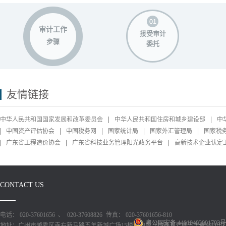
审计工作
接受审计
步骤
委托
友情链接
中华人民共和国国家发展和改革委员会
中华人民共和国住房和城乡建设部
中
中国资产评估协会
中国税务网
国家统计局
国家外汇管理局
国家税
广东省工程造价协会
广东省科技业务管理阳光政务平台
高新技术企业认定
CONTACT US
电话： 020-37601656 、 020-37608826
传真： 020-37601656-810
粤公网安备 44010402001793号
地址：广州市越秀区寺右新马路五羊新城广场15楼1518房（地铁五号线五羊邨站D出