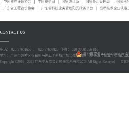
中国资产评估协会
中国税务网
国家统计局
国家外汇管理局
国家税
广东省工程造价协会
广东省科技业务管理阳光政务平台
高新技术企业认定
CONTACT US
电话： 020-37601656 、 020-37608826
传真： 020-37601656-810
粤公网安备 44010402001793号
地址：广州市越秀区寺右新马路五羊新城广场15楼1518房（地铁五号线五羊邨站D出
Copyright ©2019 - 2021 广东中海粤会计师事务所有限公司 All Rights Reserved
粤ICP备