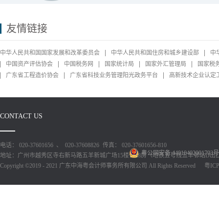
友情链接
中华人民共和国国家发展和改革委员会
中华人民共和国住房和城乡建设部
中
中国资产评估协会
中国税务网
国家统计局
国家外汇管理局
国家税
广东省工程造价协会
广东省科技业务管理阳光政务平台
高新技术企业认定
CONTACT US
电话： 020-37601656 、 020-37608826
传真： 020-37601656-810
粤公网安备 44010402001793号
地址：广州市越秀区寺右新马路五羊新城广场15楼1518房（地铁五号线五羊邨站D出
Copyright ©2019 - 2021 广东中海粤会计师事务所有限公司 All Rights Reserved
粤ICP备