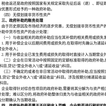
税收返还是政府按照国家有关规定采取先征后返（退）、即征
收优惠形式给予的一种政府补助。
（四）
无偿划拨非货币性资产
三、
政府补助的账务处理
由于历史原因及市场经济的逐步完善，无偿划拨非货币性资产
补助中货币性资产的会计处理：
（一）
与收益相关的政府补助应当在其补偿的相关费用或损失发
1.
用于补偿企业以后期间费用或损失的,在取得时先确认为递延
营业外收入；
2.
用于补偿企业已发生费用或损失的取得时直接计入当期营业
（二）企业在日常活动中按照固定的定额标准取得的政府补助,
科目,贷记“营业外收入”(或“递延收益”)科目。
（三）不确定的或者在非日常活动中取得的政府补助,应当按照实
目,贷记“营业外收入”(或“递延收益”)科目。涉及按期分摊递延收益
”科目。
企业取得针对综合性项目的政府补助,需要将其分解为与资产相
计处理；难以区分的,将政府补助整体归类为与收益相关的政府补助
内分期确认为当期收益。
四、
政府补助是否属于不征税收入范畴，企业能否进行税前扣