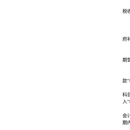
税
府
期
款”
科
入
会
期