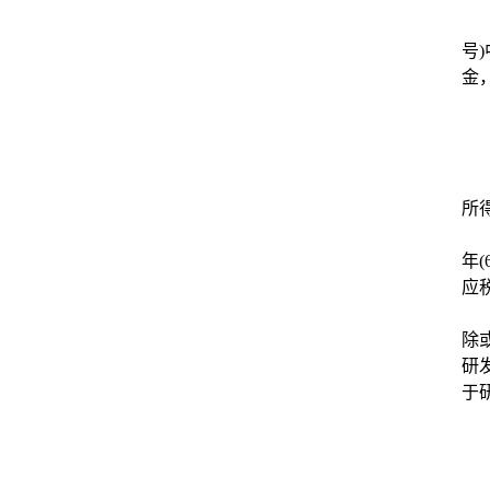
号
金
所
年
应
除
研
于