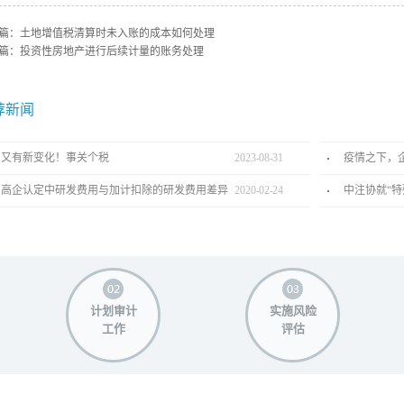
篇：
土地增值税清算时未入账的成本如何处理
篇：
投资性房地产进行后续计量的账务处理
荐新闻
又有新变化！事关个税
2023
-
08
-
31
高企认定中研发费用与加计扣除的研发费用差异
2020
-
02
-
24
中注协就“特
计划审计
实施风险
工作
评估