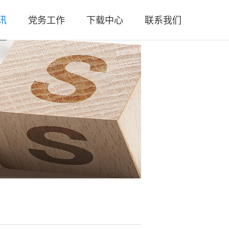
讯
党务工作
下载中心
联系我们
闻
党总支简介
联系方式
策
党团活动
人员招聘
规
工作汇报
微信公众号
务
党章党规
微信视频号
务
时政要闻
闻