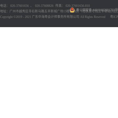
电话： 020-37601656 、 020-37608826
传真： 020-37601656-810
粤公网安备 44010402001793号
地址：广州市越秀区寺右新马路五羊新城广场15楼1518房（地铁五号线五羊邨站D出
Copyright ©2019 - 2021 广东中海粤会计师事务所有限公司 All Rights Reserved
粤ICP备