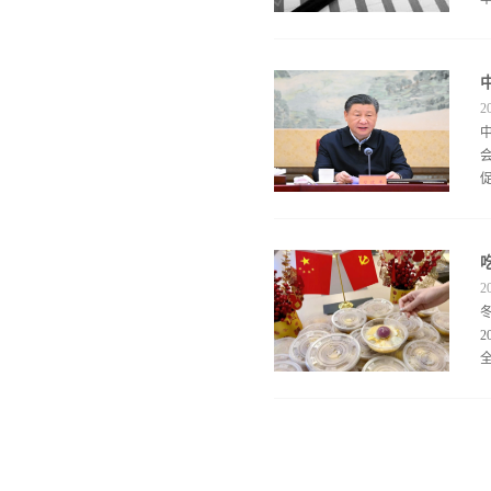
2
2
导