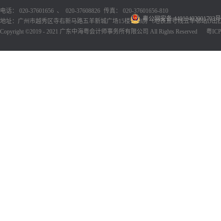
电话： 020-37601656 、 020-37608826
传真： 020-37601656-810
粤公网安备 44010402001793号
地址：广州市越秀区寺右新马路五羊新城广场15楼1518房（地铁五号线五羊邨站D出
Copyright ©2019 - 2021 广东中海粤会计师事务所有限公司 All Rights Reserved
粤ICP备